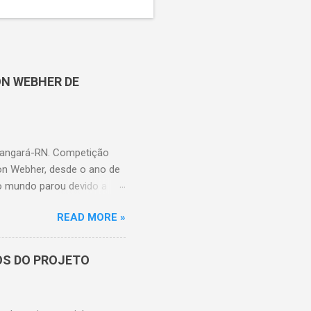
ON WEBHER DE
 Tangará-RN. Competição
on Webher, desde o ano de
 o mundo parou devido a
 no ginásio vereador César
READ MORE »
o Sub-13 (ano base 2012).
zado dia 19 de outubro e a
ro. Na categoria Sub-11
OS DO PROJETO
com o 1º colocado (Big
cado (Criança é a
oa D'Anta sendo a