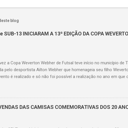
deste blog
e SUB-13 INICIARAM A 13ª EDIÇÃO DA COPA WEVERT
 vez a Copa Weverton Webher de Futsal teve início no município de
da pelo desportista Ailton Webher que homenageia seu filho Wevert
vento é realizado e só não foi possível a realização no ano em que
. Na edição 2025, o pontapé inicial ocorreu no último domingo (14),
de Lima com a realização das categorias Sub-11 (ano base 2014) e 
ição seguirá com a categoria Sub-15 (ano base 2010) que será reali
 máster 85 com jogos ás sextas-feiras a partir do dia 19 de setemb
A VENDAS DAS CAMISAS COMEMORATIVAS DOS 20 AN
 participação de 4 equipes que jogaram entre si na primeira fase, 
ntindo a classificação para a final e o 2º (SEI Tangará) e o 3º colo
a de Lagoa D'Anta) jogando uma semifinal que teve a equipe de Lag