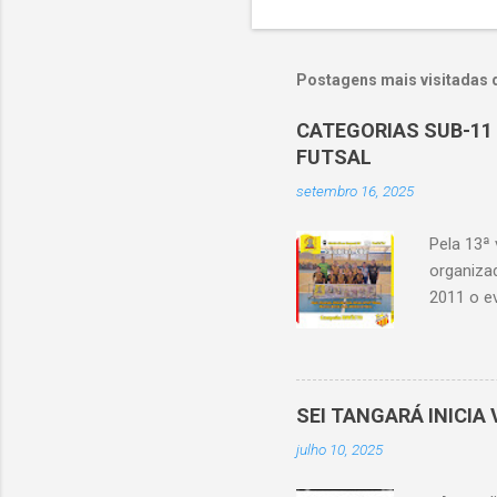
Postagens mais visitadas 
CATEGORIAS SUB-11 
FUTSAL
setembro 16, 2025
Pela 13ª
organiza
2011 o e
pandemia
Barbosa 
A compet
categoria
SEI TANGARÁ INICI
tivemos a
julho 10, 2025
Bom) gara
Esperanç