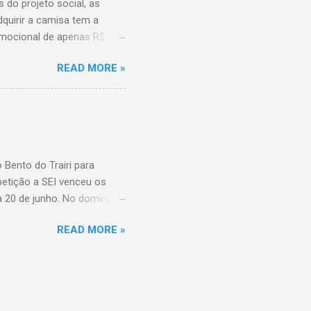
 do projeto social, as
quirir a camisa tem a
mocional de apenas R$
15 os pedidos serão
READ MORE »
misas foram encomendadas
Bento do Trairi para
petição a SEI venceu os
ia 20 de junho. No domingo
óximo final de semana
READ MORE »
 Grupo A. SEI Tangará 4x0