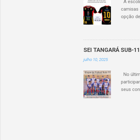
A escoli
vencedora.
camisas 
opção de
45,00 as
encaminh
junto a d
SEI TANGARÁ SUB-11
julho 10, 2025
No últim
particip
seus conf
dia 13 a
serão co
EFA Jaça