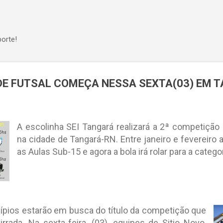
Pular para o conteúdo principal
orte!
DE FUTSAL COMEÇA NESSA SEXTA(03) EM 
A escolinha SEI Tangará realizará a 2ª competição 
na cidade de Tangará-RN. Entre janeiro e fevereiro
as Aulas Sub-15 e agora a bola irá rolar para a catego
ípios estarão em busca do título da competição que
rrada. Na sexta-feira, (03), equipes de Sitio Novo,