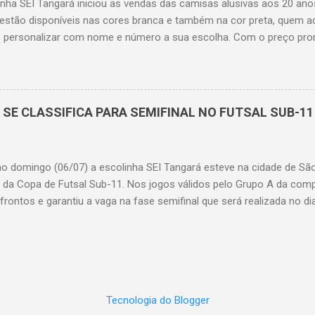
nha SEI Tangará iniciou as vendas das camisas alusivas aos 20 anos
 ...
estão disponíveis nas cores branca e também na cor preta, quem ad
 personalizar com nome e número a sua escolha. Com o preço pro
 encomendas estão sendo realizadas até o dia 14 de junho e no dia 
adas para a fábrica de confecção. Até o momento mais de 50 ca
ireção do projeto.
 SE CLASSIFICA PARA SEMIFINAL NO FUTSAL SUB-11
o domingo (06/07) a escolinha SEI Tangará esteve na cidade de São 
ar da Copa de Futsal Sub-11. Nos jogos válidos pelo Grupo A da com
rontos e garantiu a vaga na fase semifinal que será realizada no d
contecerão os jogos do Grupo B, após a conclusão dos jogos do pr
nhecidos os confrontos da fase semifinal. Resultados dos jogos do
nã Picuizinho 2x4 SEI Tangará EFA Jaçanã 1x6 Picuizinho
Tecnologia do Blogger