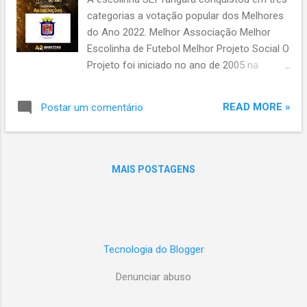
n
categorias a votação popular dos Melhores
s
do Ano 2022. Melhor Associação Melhor
Escolinha de Futebol Melhor Projeto Social O
Projeto foi iniciado no ano de 2005 na
modalidade futsal e no ano de 2008 com o
grande número de alunos que procuraram a
READ MORE »
Postar um comentário
escolinha para participarem das atividades a
modalidade foi transferida para o futebol. A
SEI Tangará agradece aos pais. alunos e
admiradores do projeto que confiam no
MAIS POSTAGENS
trabalho ofertado por nossa equipe. A partir
do dia 09 de janeiro as matrículas serão
iniciadas para que em fevereiro a bola volte
a rolar.
Tecnologia do Blogger
Denunciar abuso