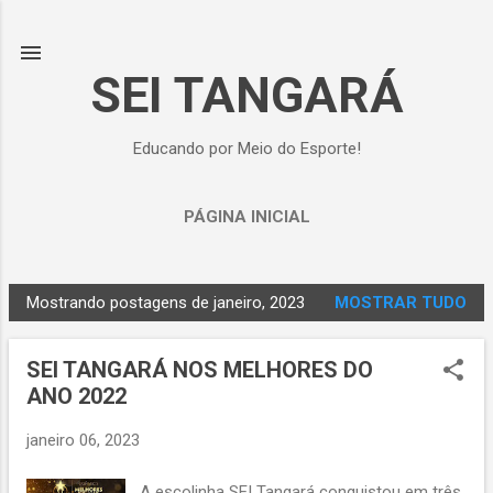
Pular para o conteúdo principal
SEI TANGARÁ
Educando por Meio do Esporte!
PÁGINA INICIAL
Mostrando postagens de janeiro, 2023
MOSTRAR TUDO
P
o
SEI TANGARÁ NOS MELHORES DO
s
ANO 2022
t
a
janeiro 06, 2023
g
e
A escolinha SEI Tangará conquistou em três