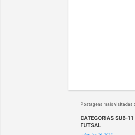
r
i
o
s
Postagens mais visitadas 
CATEGORIAS SUB-11 
FUTSAL
setembro 16, 2025