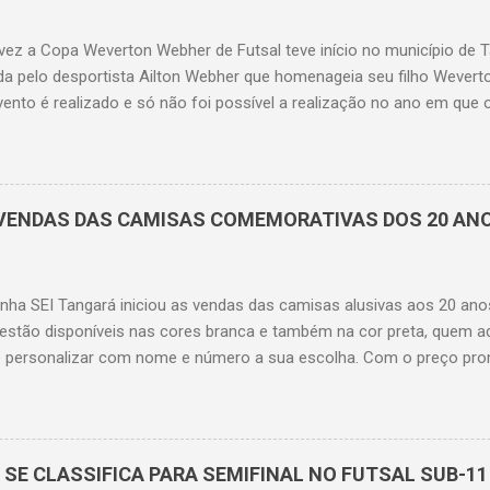
 vez a Copa Weverton Webher de Futsal teve início no município de
da pelo desportista Ailton Webher que homenageia seu filho Wevert
vento é realizado e só não foi possível a realização no ano em que
. Na edição 2025, o pontapé inicial ocorreu no último domingo (14),
de Lima com a realização das categorias Sub-11 (ano base 2014) e 
ição seguirá com a categoria Sub-15 (ano base 2010) que será reali
 máster 85 com jogos ás sextas-feiras a partir do dia 19 de setemb
A VENDAS DAS CAMISAS COMEMORATIVAS DOS 20 AN
 participação de 4 equipes que jogaram entre si na primeira fase, 
ntindo a classificação para a final e o 2º (SEI Tangará) e o 3º colo
a de Lagoa D'Anta) jogando uma semifinal que teve a equipe de Lag
nha SEI Tangará iniciou as vendas das camisas alusivas aos 20 anos
 ...
estão disponíveis nas cores branca e também na cor preta, quem ad
 personalizar com nome e número a sua escolha. Com o preço pro
 encomendas estão sendo realizadas até o dia 14 de junho e no dia 
adas para a fábrica de confecção. Até o momento mais de 50 ca
ireção do projeto.
 SE CLASSIFICA PARA SEMIFINAL NO FUTSAL SUB-11