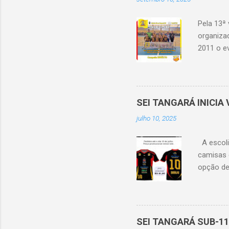
Pela 13ª
organiza
2011 o e
pandemia
Barbosa 
A compet
categoria
SEI TANGARÁ INICI
tivemos a
julho 10, 2025
Bom) gara
Esperanç
A escoli
vencedora.
camisas 
opção de
45,00 as
encaminh
junto a d
SEI TANGARÁ SUB-11