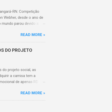
 Tangará-RN. Competição
on Webher, desde o ano de
 o mundo parou devido a
 no ginásio vereador César
READ MORE »
o Sub-13 (ano base 2012).
zado dia 19 de outubro e a
ro. Na categoria Sub-11
OS DO PROJETO
com o 1º colocado (Big
cado (Criança é a
oa D'Anta sendo a
 do projeto social, as
quirir a camisa tem a
mocional de apenas R$
15 os pedidos serão
READ MORE »
misas foram encomendadas