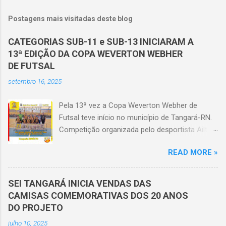
Postagens mais visitadas deste blog
CATEGORIAS SUB-11 e SUB-13 INICIARAM A
13ª EDIÇÃO DA COPA WEVERTON WEBHER
DE FUTSAL
setembro 16, 2025
Pela 13ª vez a Copa Weverton Webher de
Futsal teve início no município de Tangará-RN.
Competição organizada pelo desportista Ailton
Webher que homenageia seu filho Weverton
READ MORE »
Webher, desde o ano de 2011 o evento é
realizado e só não foi possível a realização no
ano em que o mundo parou devido a pandemia.
SEI TANGARÁ INICIA VENDAS DAS
Na edição 2025, o pontapé inicial ocorreu no
CAMISAS COMEMORATIVAS DOS 20 ANOS
último domingo (14), no ginásio vereador César
DO PROJETO
Barbosa de Lima com a realização das
julho 10, 2025