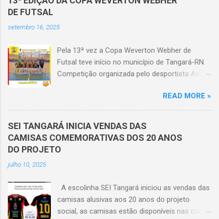
13ª EDIÇÃO DA COPA WEVERTON WEBHER
DE FUTSAL
setembro 16, 2025
Pela 13ª vez a Copa Weverton Webher de
Futsal teve início no município de Tangará-RN.
Competição organizada pelo desportista Ailton
Webher que homenageia seu filho Weverton
READ MORE »
Webher, desde o ano de 2011 o evento é
realizado e só não foi possível a realização no
ano em que o mundo parou devido a pandemia.
SEI TANGARÁ INICIA VENDAS DAS
Na edição 2025, o pontapé inicial ocorreu no
CAMISAS COMEMORATIVAS DOS 20 ANOS
último domingo (14), no ginásio vereador César
DO PROJETO
Barbosa de Lima com a realização das
julho 10, 2025
categorias Sub-11 (ano base 2014) e o Sub-13
(ano base 2012). A competição seguirá com a
A escolinha SEI Tangará iniciou as vendas das
categoria Sub-15 (ano base 2010) que será
camisas alusivas aos 20 anos do projeto
realizado dia 19 de outubro e a categoria
social, as camisas estão disponíveis nas cores
máster 85 com jogos ás sextas-feiras a partir