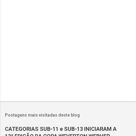
t
á
r
i
o
s
Postagens mais visitadas deste blog
CATEGORIAS SUB-11 e SUB-13 INICIARAM A