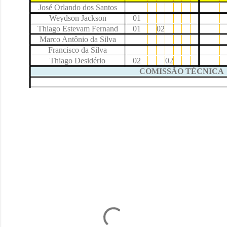
José Orlando dos Santos
Weydson Jackson
01
Thiago Estevam Fernand
01
02
Marco Antônio da Silva
Francisco da Silva
Thiago Desidério
02
02
COMISSÃO TÉCNICA
C
o
m
e
n
t
á
r