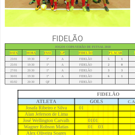
FIDELÃO
JOGOS COPA VERÃO DE FUTSAL 2018
DATA
HORA
FASE
GP
FIDELÃO
P L ACAR
23/01
19:30
1ª
A
FIDELÃO
5
1
25/01
19:30
1ª
A
FIDELÃO
2
0
27/01
20:30
1ª
A
FIDELÃO
3
3
30/01
19:30
1ª
A
FIDELÃO
6
1
05/02
20:30
QF
FIDELÃO
FIDELÃO
ATLET
A
GOLS
C.
Josafa Ribeiro e Silva
01
Alan Jeferson de Lima
José Wellington Carvalh
01
01
Wagner Robson Matias
01
03
Alex Oliveira Soares